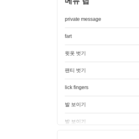
메뉴 팁
private message
fart
윗옷 벗기
팬티 벗기
lick fingers
발 보이기
발 보이기