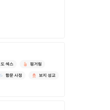
도 섹스
핑거링
항문 사정
보지 성교