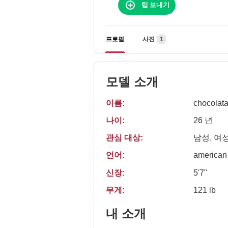
팁 보내기
프로필
사진
1
모델 소개
이름:
chocolat
나이:
26 년
관심 대상:
남성, 여성
언어:
american
신장:
5'7"
무게:
121 lb
내 소개