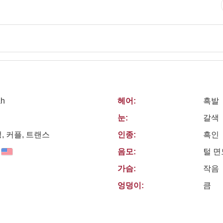
ah
헤어:
흑발
눈:
갈색
, 커플, 트랜스
인종:
흑인
음모:
털 
가슴:
작음
엉덩이:
큼