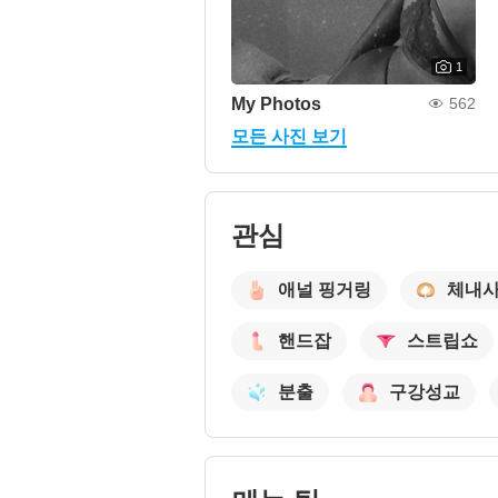
1
My Photos
562
모든 사진 보기
관심
애널 핑거링
체내
핸드잡
스트립쇼
분출
구강성교